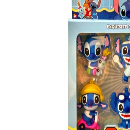
Наборы докт
Велосипеды для детей
Солдатики, 
Велосипеды трехколесные
Прочие товары
Карусели, погремушки
Малыши
Мякиши
Развивающие игрушки