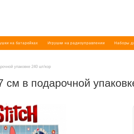
ки, снегокаты
Коляски для кукол
ушки на батарейках
Игрушки на радиоуправлении
Наборы д
Куклы разное
Куклы Россия
рочной упаковке 240 шт/кор
7 см в подарочной упаковк
ры
елезные дороги
Прочие товары
Машины металлические
девочек
Машины пластиковые
мальчиков
Наборы машин