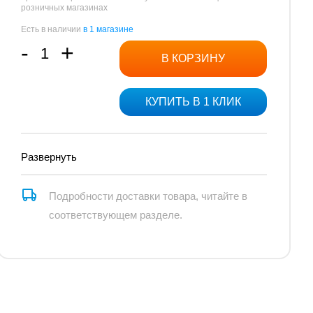
розничных магазинах
Прочие товары
Есть в наличии
в 1 магазине
-
+
Роботы на батарейках
В КОРЗИНУ
Трансформеры
КУПИТЬ В 1 КЛИК
Развернуть
Прочие товары
Подробности доставки товара, читайте в
Ролики и защита
соответствующем разделе.
Спортивный инвентарь