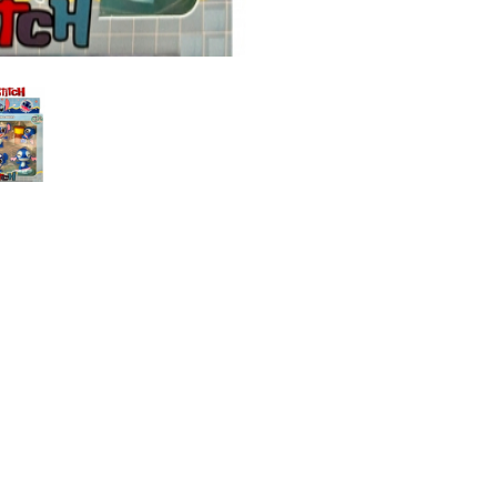
ры
А Мя