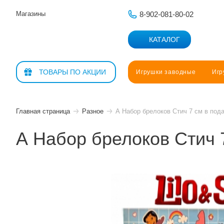
Магазины
8-902-081-80-02
КАТАЛОГ
Санки, ледян
ТОВАРЫ ПО АКЦИИ
Игрушки заводные
Игр
Прочие товары
BARHAN
Главная страница
Разное
А Набор брелоков Стич 7 см в пода
FORWARD
MAXXPRO
А Набор брелоков Стич 
Прочие това
MERIDA
Автотреки, ж
NOVATRACK
Мультгерои
STELS
Наборы для 
STINGER
Наборы для 
Беговел