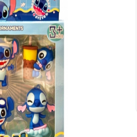
ора
армия
Прочие товары
Антистресс
Игрушка мягкая