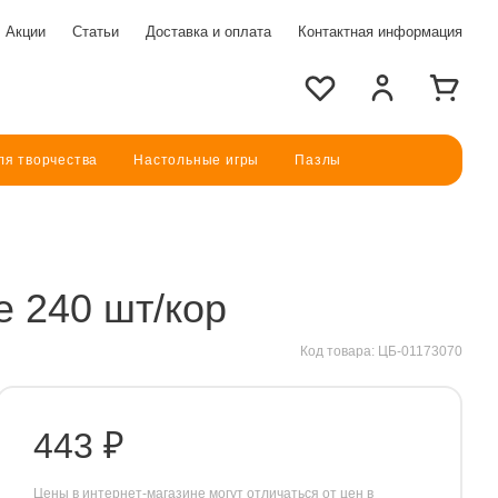
Акции
Статьи
Доставка и оплата
Контактная информация
ля творчества
Настольные игры
Пазлы
е 240 шт/кор
Код товара:
ЦБ-01173070
Прочие товары
Книги
443 ₽
Разное
Цены в интернет-магазине могут отличаться от цен в