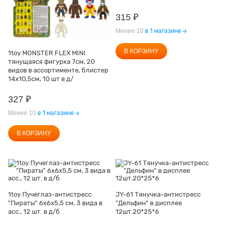
315
₽
Менее 10
в 1 магазине
В КОРЗИНУ
1toy MONSTER FLEX MINI
тянущаяся фигурка 7см, 20
видов в ассортименте, блистер
14х10,5см, 10 шт в д/
327
₽
Менее 10
в 1 магазине
В КОРЗИНУ
1toy Пучеглаз-антистресс
JY-61 Тянучка-антистресс
"Пираты" 6х6x5,5 см, 3 вида в
"Дельфин" в дисплее
асс., 12 шт. в д/б
12шт.20*25*6