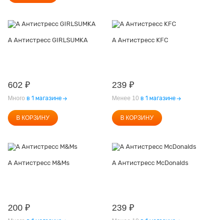
А Антистресс GIRLSUMKA
А Антистресс KFC
602
₽
239
₽
Много
в 1 магазине
Менее 10
в 1 магазине
В КОРЗИНУ
В КОРЗИНУ
А Антистресс M&Ms
А Антистресс McDonalds
200
₽
239
₽