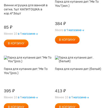
Горка для купания дет."Me To
Винни игрушка для ванной в
You"(зел.)
сетке, 1шт КАПИТОШКА в
кор.4*36шт
384
₽
85
₽
Много
в 1 магазине
Менее 10
в 1 магазине
В КОРЗИНУ
В КОРЗИНУ
Горка для купания дет."Me To
Горка для купания дет.(белый)
You"(роз.)
395
₽
413
₽
Менее 10
в 1 магазине
Менее 10
в 1 магазине
В КОРЗИНУ
В КОРЗИНУ