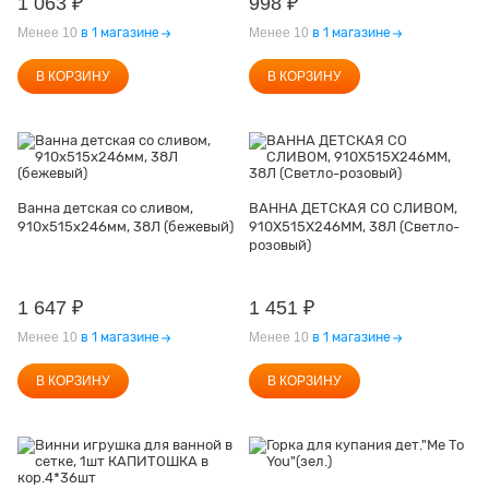
1 063
₽
998
₽
Менее 10
в 1 магазине
Менее 10
в 1 магазине
В КОРЗИНУ
В КОРЗИНУ
Ванна детская со сливом,
ВАННА ДЕТСКАЯ СО СЛИВОМ,
910х515х246мм, 38Л (бежевый)
910Х515Х246ММ, 38Л (Светло-
розовый)
1 647
₽
1 451
₽
Менее 10
в 1 магазине
Менее 10
в 1 магазине
В КОРЗИНУ
В КОРЗИНУ