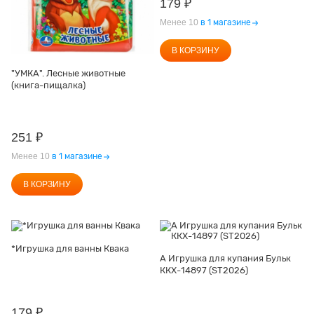
179
₽
Менее 10
в 1 магазине
В КОРЗИНУ
"УМКА". Лесные животные
(книга-пищалка)
251
₽
Менее 10
в 1 магазине
В КОРЗИНУ
*Игрушка для ванны Квака
А Игрушка для купания Бульк
ККХ-14897 (ST2026)
179
₽