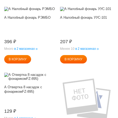
А Налобный фонарь РЭМБО
А Налобный фонарь УУС-101
396
₽
207
₽
Много
в 2 магазинах
Менее 10
в 2 магазинах
В КОРЗИНУ
В КОРЗИНУ
А Отвертка 8 насадок с
фонарикомFZ-895)
129
₽