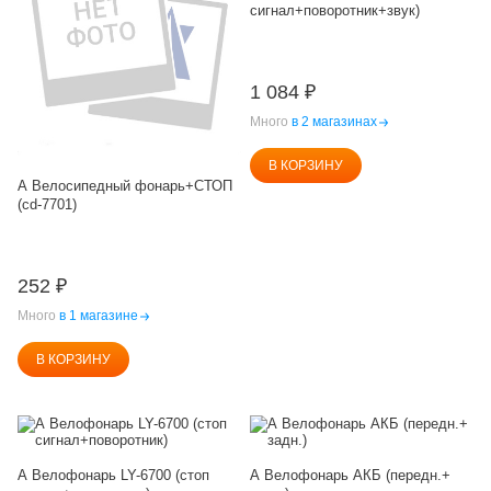
сигнал+поворотник+звук)
1 084
₽
Много
в 2 магазинах
В КОРЗИНУ
А Велосипедный фонарь+СТОП
(cd-7701)
252
₽
Много
в 1 магазине
В КОРЗИНУ
А Велофонарь LY-6700 (стоп
А Велофонарь АКБ (передн.+