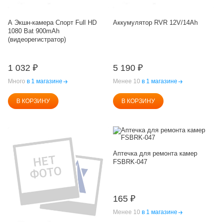
А Экшн-камера Спорт Full HD
Аккумулятор RVR 12V/14Ah
1080 Bat 900mAh
(видеорегистратор)
1 032
₽
5 190
₽
Много
в 1 магазине
Менее 10
в 1 магазине
В КОРЗИНУ
В КОРЗИНУ
Аптечка для ремонта камер
FSBRK-047
165
₽
Менее 10
в 1 магазине