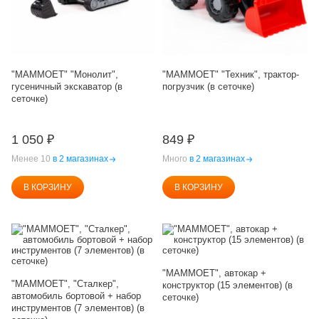
"MAMMOET" "Монолит",
"MAMMOET" "Техник", трактор-
гусеничный экскаватор (в
погрузчик (в сеточке)
сеточке)
1 050
₽
849
₽
Менее 10
в 2 магазинах
Много
в 2 магазинах
В КОРЗИНУ
В КОРЗИНУ
"MAMMOET", автокар +
"MAMMOET", "Сталкер",
конструктор (15 элементов) (в
автомобиль бортовой + набор
сеточке)
инструментов (7 элементов) (в