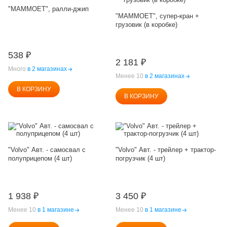
"MAMMOET", ралли-джип
"MAMMOET", супер-кран +
грузовик (в коробке)
538
₽
2 181
₽
Много
в 2 магазинах
Менее 10
в 2 магазинах
В КОРЗИНУ
В КОРЗИНУ
"Volvo" Авт. - самосвал с
"Volvo" Авт. - трейлер + трактор-
полуприцепом (4 шт)
погрузчик (4 шт)
1 938
₽
3 450
₽
Менее 10
в 1 магазине
Менее 10
в 1 магазине