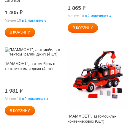
сеточке)
1 865
₽
1 405
₽
Менее 10
в 2 магазинах
Менее 10
в 1 магазине
В КОРЗИНУ
В КОРЗИНУ
"MAMMOET", автомобиль с
тентом+ралли джип (4 шт)
1 981
₽
Менее 10
в 2 магазинах
В КОРЗИНУ
"MAMMOET", автомобиль-
контейнеровоз (6шт)