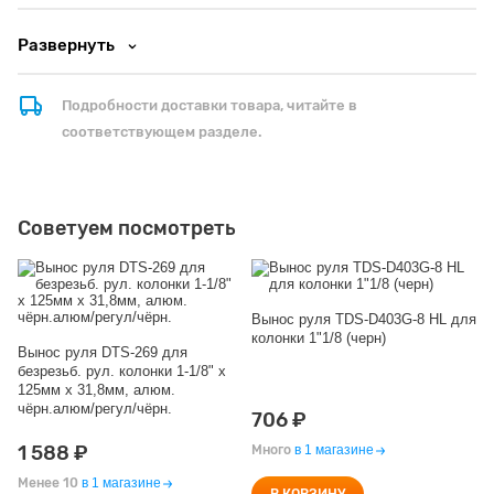
Развернуть
Подробности доставки товара, читайте в
соответствующем разделе.
Советуем посмотреть
Н
Вынос руля TDS-D403G-8 HL для
колонки 1"1/8 (черн)
Вынос руля DTS-269 для
безрезьб. рул. колонки 1-1/8" х
125мм х 31,8мм, алюм.
чёрн.алюм/регул/чёрн.
706
₽
М
1 588
₽
Много
в 1 магазине
Менее 10
в 1 магазине