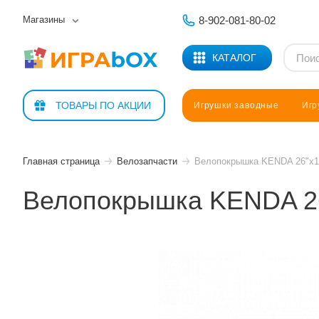
Магазины
8-902-081-80-02
КАТАЛОГ
Санки, ледян
ТОВАРЫ ПО АКЦИИ
Игрушки заводные
Игр
Прочие товары
BARHAN
Главная страница
Велозапчасти
Велопокрышка KENDA 26"х1,
FORWARD
MAXXPRO
Велопокрышка KENDA 26
Прочие това
MERIDA
Автотреки, ж
NOVATRACK
Мультгерои
STELS
Наборы для 
STINGER
Наборы для 
Беговел