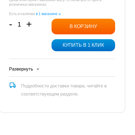
Цены в интернет-магазине могут отличаться от цен в
розничных магазинах
Прочие товары
Есть в наличии
в 1 магазине
-
+
Роботы на батарейках
В КОРЗИНУ
Трансформеры
КУПИТЬ В 1 КЛИК
Развернуть
Прочие товары
Подробности доставки товара, читайте в
Ролики и защита
соответствующем разделе.
Спортивный инвентарь