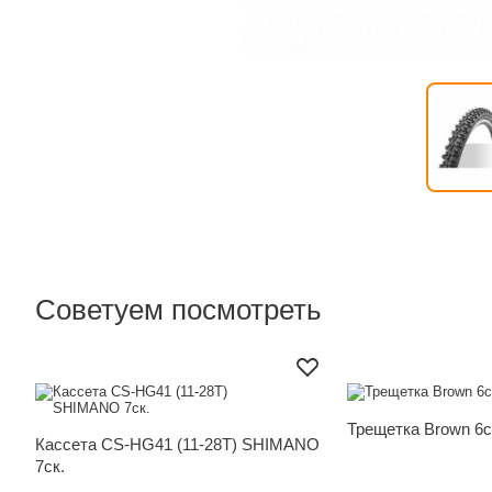
Прочие товары
Прочие това
Лыжи и ботинки
Советуем посмотреть
Трещетка Brown 6с
Кассета CS-HG41 (11-28Т) SHIMANO
7ск.