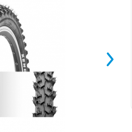
ора
армия
Прочие товары
Антистресс
Игрушка мягкая