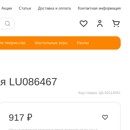
Акции
Статьи
Доставка и оплата
Контактная информация
ля творчества
Настольные игры
Пазлы
ая LU086467
Прочие товары
Код товара:
ЦБ-00114561
Книги
Разное
917 ₽