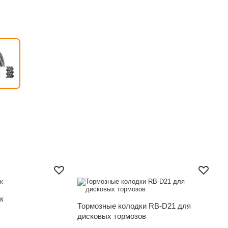
ры
к
Тормозные колодки RB-D21 для
К
дисковых тормозов
с