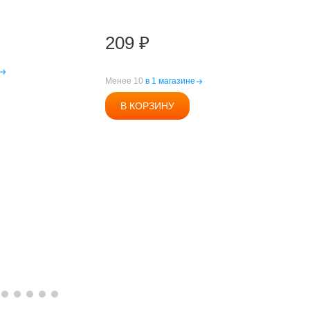
д
209
₽
Менее 10
в 1 магазине
М
В КОРЗИНУ