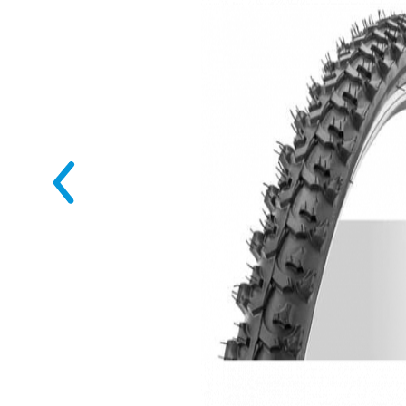
Наборы докт
Велосипеды для детей
Солдатики, 
Велосипеды трехколесные
Прочие товары
Карусели, погремушки
Малыши
Мякиши
Развивающие игрушки