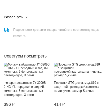
Развернуть
Подробности доставки товара, читайте в соответствующем
разделе.
Советуем посмотреть
С
к
Фонари габаритные JY-3209B
Перчатки STG детск.мод.819 с
JING YI, передний и задний,
защитной прокладкой,застежка
комплект, 5 белых/красных
на липучке, размер S,синие
светодиодов, 3 режи
396
₽
414
₽
М